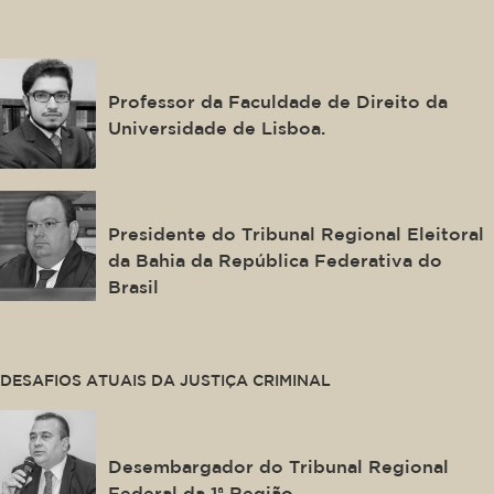
This is some text inside of a div block.
Alaor Leite
Professor da Faculdade de Direito da
Universidade de Lisboa.
Maurício Kertzman
Presidente do Tribunal Regional Eleitoral
da Bahia da República Federativa do
Brasil
This is some text inside of a div block.
DESAFIOS ATUAIS DA JUSTIÇA CRIMINAL
Ney Bello Filho
Desembargador do Tribunal Regional
Federal da 1ª Região.