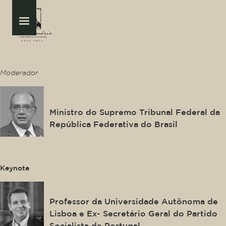
This is some text inside of a div block.
Moderador
Gilmar Ferreira Mendes
Ministro do Supremo Tribunal Federal da
República Federativa do Brasil
This is some text inside of a div block.
Keynote
António José Seguro
Professor da Universidade Autônoma de
Lisboa e Ex- Secretário Geral do Partido
Socialista de Portugal.