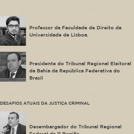
This is some text inside of a div block.
Alaor Leite
Professor da Faculdade de Direito da
Universidade de Lisboa.
Maurício Kertzman
Presidente do Tribunal Regional Eleitoral
da Bahia da República Federativa do
Brasil
This is some text inside of a div block.
DESAFIOS ATUAIS DA JUSTIÇA CRIMINAL
Ney Bello Filho
Desembargador do Tribunal Regional
Federal da 1ª Região.