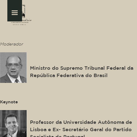
This is some text inside of a div block.
Moderador
Gilmar Ferreira Mendes
Ministro do Supremo Tribunal Federal da
República Federativa do Brasil
This is some text inside of a div block.
Keynote
António José Seguro
Professor da Universidade Autônoma de
Lisboa e Ex- Secretário Geral do Partido
Socialista de Portugal.