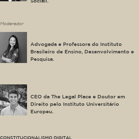
Sociali.
This is some text inside of a div block.
Moderador
Mônica Fujimoto
Advogada e Professora do Instituto
Brasileiro de Ensino, Desenvolvimento e
Pesquisa.
This is some text inside of a div block.
Francisco de Abreu Duarte
CEO da The Legal Place e Doutor em
Direito pelo Instituto Universitário
Europeu.
This is some text inside of a div block.
CONSTITUCIONALISMO DIGITAL