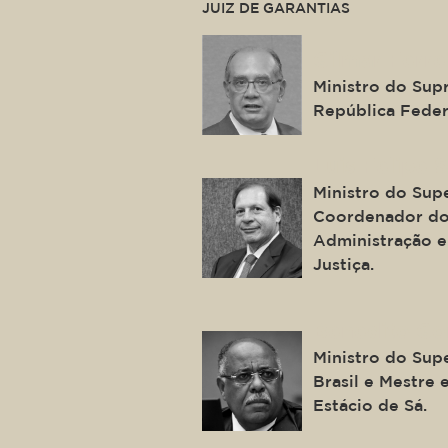
JUIZ DE GARANTIAS
Gilmar Ferre
Ministro do Sup
República Feder
Luis Felipe 
Ministro do Supe
Coordenador do
Administração e
Justiça.
Benedito Go
Ministro do Supe
Brasil e Mestre 
Estácio de Sá.