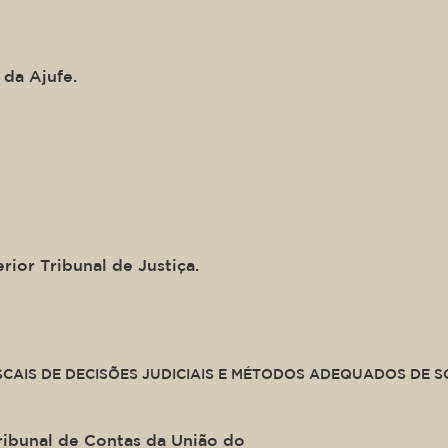
raz
 da Ajufe.
ide of a div block.
e Moura Ribeiro
rior Tribunal de Justiça.
ide of a div block.
SCAIS DE DECISÕES JUDICIAIS E MÉTODOS ADEQUADOS DE 
s
ribunal de Contas da União do