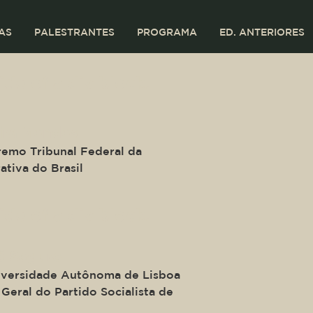
AS
PALESTRANTES
PROGRAMA
ED. ANTERIORES
ide of a div block.
ira Mendes
remo Tribunal Federal da
ativa do Brasil
ide of a div block.
é Seguro
iversidade Autônoma de Lisboa
 Geral do Partido Socialista de