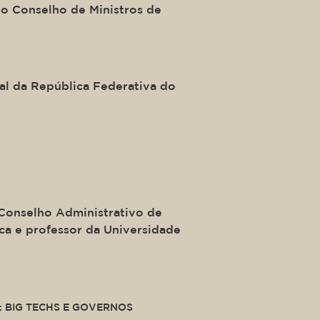
do Conselho de Ministros de
al
l da República Federativa do
ide of a div block.
llo do Amaral Júnior
Conselho Administrativo de
a e professor da Universidade
ide of a div block.
: BIG TECHS E GOVERNOS