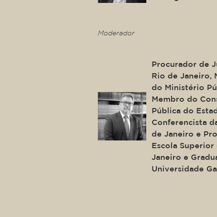
This is some text ins
Moderador
Antonio Jos
Procurador de J
Rio de Janeiro,
do Ministério Pú
Membro do Cons
Pública do Esta
Conferencista d
de Janeiro e Pr
Escola Superior 
Janeiro e Gradu
Universidade Ga
This is some text ins