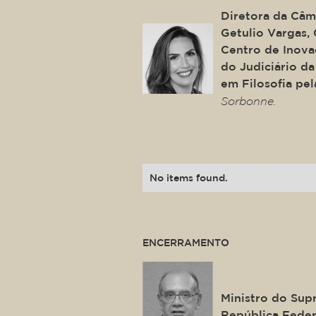
Diretora da Câ
Getulio Vargas
Centro de Inova
do Judiciário d
em Filosofia pe
Sorbonne.
This is some text ins
No items found.
This is some text ins
ENCERRAMENTO
Gilmar Ferre
Ministro do Sup
República Feder