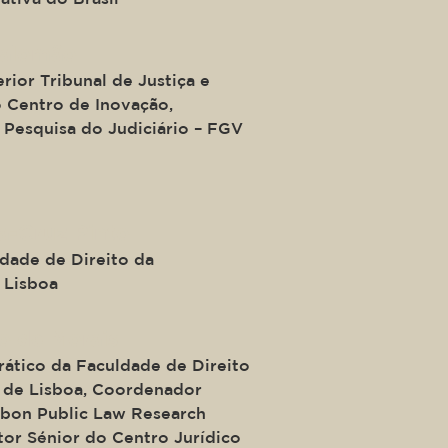
Salomão
rior Tribunal de Justiça e
 Centro de Inovação,
 Pesquisa do Judiciário – FGV
a-Cruz Pinto
ldade de Direito da
 Lisboa
o de Morais
rático da Faculdade de Direito
 de Lisboa, Coordenador
isbon Public Law Research
tor Sénior do Centro Jurídico