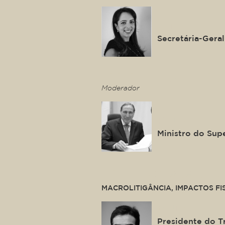
Ana Lya Fer
Secretária-Geral
This is some text ins
Moderador
Paulo Dias d
Ministro do Supe
This is some text ins
MACROLITIGÂNCIA, IMPACTOS FI
Bruno Danta
Presidente do T