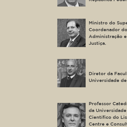
Luis Felipe 
Ministro do Supe
Coordenador do
Administração e
Justiça.
Eduardo Ver
Diretor da Facu
Universidade de
Carlos Blanc
Professor Cated
da Universidade
Científico do L
Centre e Consul