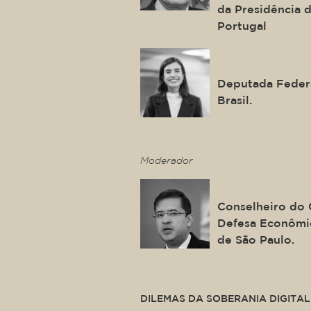
da Presidência 
Portugal
Tabata Amar
Deputada Federa
Brasil.
This is some text ins
Moderador
José Levi Me
Conselheiro do 
Defesa Econômic
de São Paulo.
This is some text ins
DILEMAS DA SOBERANIA DIGITAL