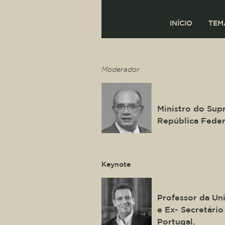
INÍCIO
TEM
This is some text ins
Moderador
Gilmar Ferre
Ministro do Sup
República Feder
This is some text ins
Keynote
António Jos
Professor da Un
e Ex- Secretário
Portugal.