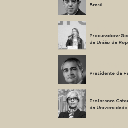
Brasil.
Adriana Vent
Procuradora-Ger
da União da Rep
Isaac Sidney
Presidente da F
Paula Costa 
Professora Cate
da Universidade
Juliana Loss