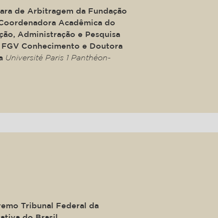
mara de Arbitragem da Fundação
, Coordenadora Acadêmica do
ção, Administração e Pesquisa
a FGV Conhecimento e Doutora
la
Université Paris 1 Panthéon-
ide of a div block.
ide of a div block.
ira Mendes
remo Tribunal Federal da
ativa do Brasil