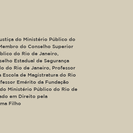
ide of a div block.
é Campos Moreira
ustiça do Ministério Público do
 Membro do Conselho Superior
blico do Rio de Janeiro,
elho Estadual de Segurança
do do Rio de Janeiro, Professor
a Escola de Magistratura do Rio
ofessor Emérito da Fundação
do Ministério Público do Rio de
ado em Direito pela
ma Filho
ide of a div block.