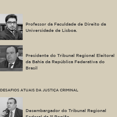
This is some text inside of a div block.
Alaor Leite
Professor da Faculdade de Direito da
Universidade de Lisboa.
Maurício Kertzman
Presidente do Tribunal Regional Eleitoral
da Bahia da República Federativa do
Brasil
This is some text inside of a div block.
DESAFIOS ATUAIS DA JUSTIÇA CRIMINAL
Ney Bello Filho
Desembargador do Tribunal Regional
Federal da 1ª Região.