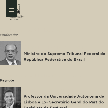
This is some text inside of a div block.
Moderador
Gilmar Ferreira Mendes
Ministro do Supremo Tribunal Federal da
República Federativa do Brasil
This is some text inside of a div block.
Keynote
António José Seguro
Professor da Universidade Autônoma de
Lisboa e Ex- Secretário Geral do Partido
Socialista de Portugal.