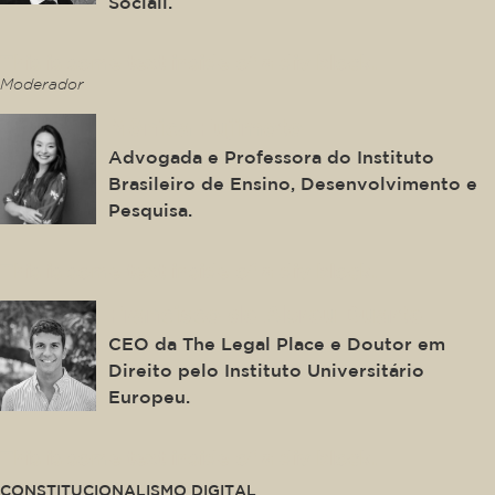
Sociali.
This is some text inside of a div block.
Moderador
Mônica Fujimoto
Advogada e Professora do Instituto
Brasileiro de Ensino, Desenvolvimento e
Pesquisa.
This is some text inside of a div block.
Francisco de Abreu Duarte
CEO da The Legal Place e Doutor em
Direito pelo Instituto Universitário
Europeu.
This is some text inside of a div block.
CONSTITUCIONALISMO DIGITAL