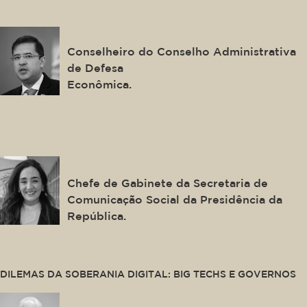
José Levi Mello do Amaral
Júnior
Conselheiro do Conselho Administrativa
de Defesa
Econômica.
This is some text inside of a div block.
Samara Castro
Chefe de Gabinete da Secretaria de
Comunicação Social da Presidência da
República.
This is some text inside of a div block.
DILEMAS DA SOBERANIA DIGITAL: BIG TECHS E GOVERNOS
Alexandre de Moraes