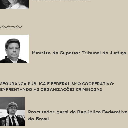
This is some text inside of a div block.
Moderador
Raul Araújo Filho
Ministro do Superior Tribunal de Justiça.
This is some text inside of a div block.
SEGURANÇA PÚBLICA E FEDERALISMO COOPERATIVO:
ENFRENTANDO AS ORGANIZAÇÕES CRIMINOSAS
Paulo Gustavo Gonet Branco
Procurador-geral da República Federativa
do Brasil.