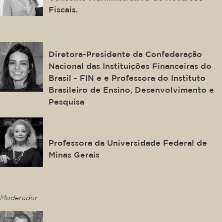
Fiscais.
Cristiane de Oliveira Coelho
Galvão
Diretora-Presidente da Confederação
Nacional das Instituições Financeiras do
Brasil - FIN e e Professora do Instituto
Brasileiro de Ensino, Desenvolvimento e
Pesquisa
Misabel Abreu Machado Derzi
Professora da Universidade Federal de
Minas Gerais
This is some text inside of a div block.
Moderador
José Luís Bonifácio Ramos