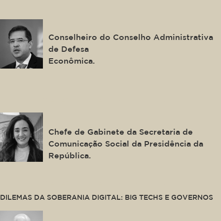
José Levi Mello do Amaral
Júnior
Conselheiro do Conselho Administrativa
de Defesa
Econômica.
This is some text inside of a div block.
Samara Castro
Chefe de Gabinete da Secretaria de
Comunicação Social da Presidência da
República.
This is some text inside of a div block.
DILEMAS DA SOBERANIA DIGITAL: BIG TECHS E GOVERNOS
Alexandre de Moraes