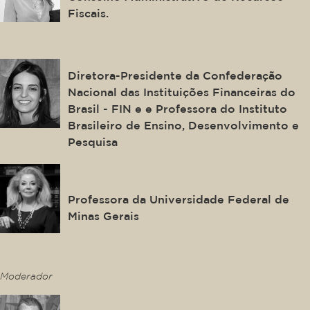
Fiscais.
Cristiane de Oliveira Coelho
Galvão
Diretora-Presidente da Confederação
Nacional das Instituições Financeiras do
Brasil - FIN e e Professora do Instituto
Brasileiro de Ensino, Desenvolvimento e
Pesquisa
Misabel Abreu Machado Derzi
Professora da Universidade Federal de
Minas Gerais
This is some text inside of a div block.
Moderador
José Luís Bonifácio Ramos