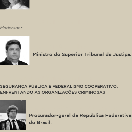
This is some text inside of a div block.
Moderador
Raul Araújo Filho
Ministro do Superior Tribunal de Justiça.
This is some text inside of a div block.
SEGURANÇA PÚBLICA E FEDERALISMO COOPERATIVO:
ENFRENTANDO AS ORGANIZAÇÕES CRIMINOSAS
Paulo Gustavo Gonet Branco
Procurador-geral da República Federativa
do Brasil.