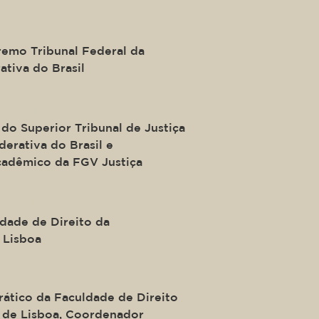
ira Mendes
remo Tribunal Federal da
ativa do Brasil
Salomão
do Superior Tribunal de Justiça
erativa do Brasil e
adêmico da FGV Justiça
a-Cruz Pinto
ldade de Direito da
 Lisboa
o de Morais
rático da Faculdade de Direito
 de Lisboa, Coordenador