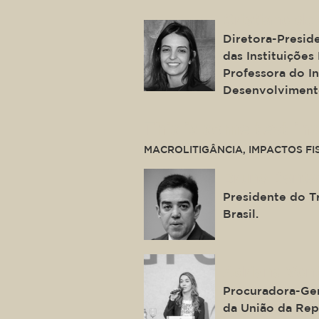
Cristiane de
Diretora-Presid
das Instituições 
Professora do In
Desenvolviment
This is some text ins
MACROLITIGÂNCIA, IMPACTOS FI
Bruno Danta
Presidente do T
Brasil.
Adriana Vent
Procuradora-Ger
da União da Rep