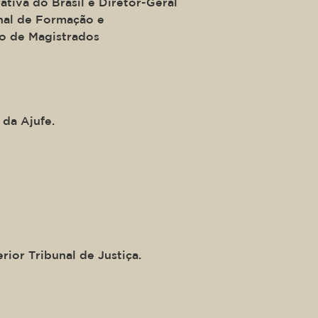
tiva do Brasil e Diretor-Geral
nal de Formação e
o de Magistrados
raz
 da Ajufe.
ide of a div block.
e Moura Ribeiro
rior Tribunal de Justiça.
ide of a div block.