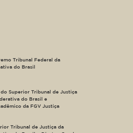
ide of a div block.
ira Mendes
remo Tribunal Federal da
ativa do Brasil
Salomão
do Superior Tribunal de Justiça
erativa do Brasil e
adêmico da FGV Justiça
nçalves
ior Tribunal de Justiça da