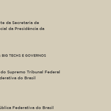
ide of a div block.
ro
te da Secretaria de
ial da Presidência da
ide of a div block.
: BIG TECHS E GOVERNOS
e Moraes
 do Supremo Tribunal Federal
derativa do Brasil
heco
blica Federativa do Brasil