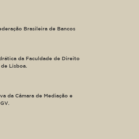
ederação Brasileira de Bancos
e Silva
drática da Faculdade de Direito
 de Lisboa.
iva da Câmara de Mediação e
FGV.
ide of a div block.