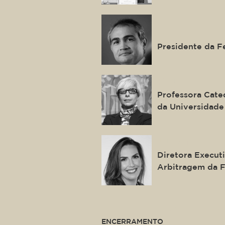
Isaac Sidney
Presidente da F
Paula Costa 
Professora Cate
da Universidade
Juliana Loss
Diretora Execut
Arbitragem da 
This is some text ins
ENCERRAMENTO