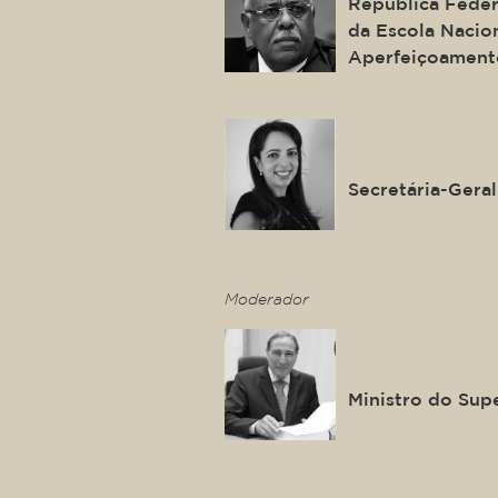
República Federa
da Escola Nacio
Aperfeiçoament
Ana Lya Fer
Secretária-Geral
This is some text ins
Moderador
Paulo Dias d
Ministro do Supe
This is some text ins