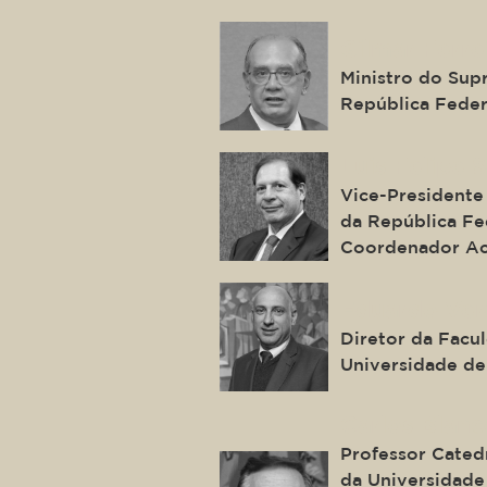
Gilmar Ferre
Ministro do Sup
República Feder
Luis Felipe 
Vice-Presidente 
da República Fed
Coordenador Ac
Eduardo Ver
Diretor da Facu
Universidade de
Carlos Blanc
Professor Cated
da Universidade