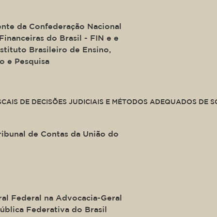
 Oliveira Coelho Galvão
ente da Confederação Nacional
Financeiras do Brasil - FIN e e
stituto Brasileiro de Ensino,
o e Pesquisa
ide of a div block.
SCAIS DE DECISÕES JUDICIAIS E MÉTODOS ADEQUADOS DE 
s
ribunal de Contas da União do
urini
al Federal na Advocacia-Geral
ública Federativa do Brasil