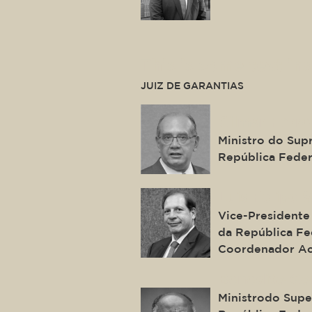
This is some text ins
JUIZ DE GARANTIAS
Gilmar Ferre
Ministro do Sup
República Feder
Luis Felipe 
Vice-Presidente 
da República Fed
Coordenador Ac
Benedito Go
Ministrodo Super