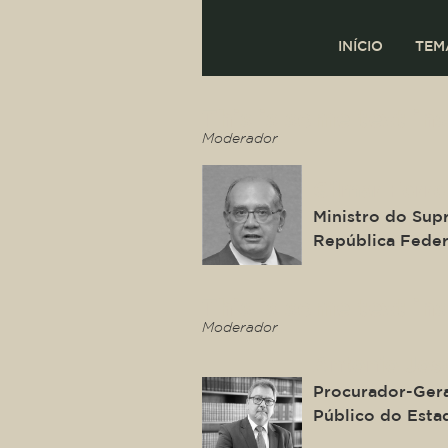
INÍCIO
TEM
This is some text ins
Moderador
Gilmar Ferre
Ministro do Sup
República Feder
This is some text ins
Moderador
Antonio Jos
Procurador-Gera
Público do Esta