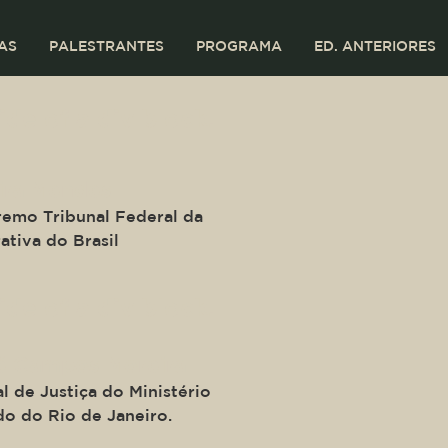
AS
PALESTRANTES
PROGRAMA
ED. ANTERIORES
ide of a div block.
ira Mendes
remo Tribunal Federal da
ativa do Brasil
ide of a div block.
é Campos Moreira
l de Justiça do Ministério
do do Rio de Janeiro.