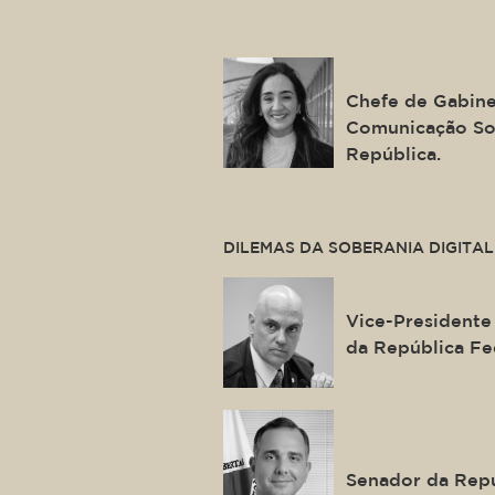
This is some text ins
Samara Cast
Chefe de Gabine
Comunicação Soc
República.
This is some text ins
DILEMAS DA SOBERANIA DIGITAL
Alexandre d
Vice-Presidente
da República Fe
Rodrigo Pac
Senador da Repú