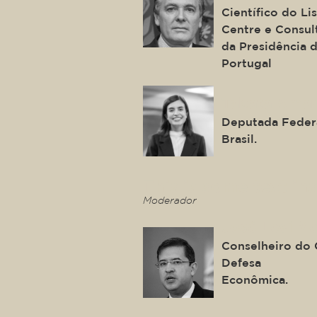
Científico do L
Centre e Consul
da Presidência 
Portugal
Tabata Amar
Deputada Federa
Brasil.
This is some text ins
Moderador
José Levi Me
Conselheiro do 
Defesa
Econômica.