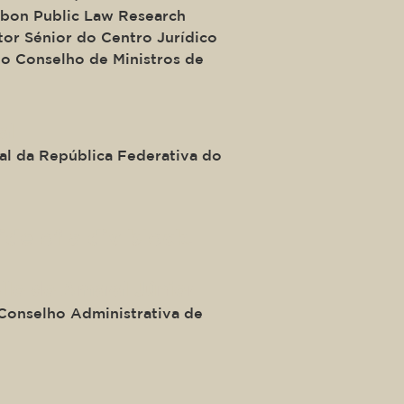
isbon Public Law Research
tor Sénior do Centro Jurídico
do Conselho de Ministros de
al
l da República Federativa do
ide of a div block.
llo do Amaral Júnior
Conselho Administrativa de