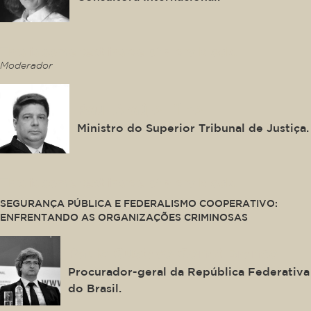
This is some text inside of a div block.
Moderador
Raul Araújo Filho
Ministro do Superior Tribunal de Justiça.
This is some text inside of a div block.
SEGURANÇA PÚBLICA E FEDERALISMO COOPERATIVO:
ENFRENTANDO AS ORGANIZAÇÕES CRIMINOSAS
Paulo Gustavo Gonet Branco
Procurador-geral da República Federativa
do Brasil.