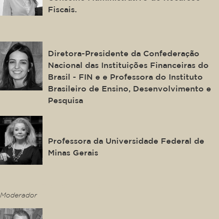
Fiscais.
Cristiane de Oliveira Coelho
Galvão
Diretora-Presidente da Confederação
Nacional das Instituições Financeiras do
Brasil - FIN e e Professora do Instituto
Brasileiro de Ensino, Desenvolvimento e
Pesquisa
Misabel Abreu Machado Derzi
Professora da Universidade Federal de
Minas Gerais
This is some text inside of a div block.
Moderador
José Luís Bonifácio Ramos