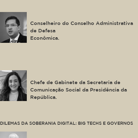
José Levi Mello do Amaral
Júnior
Conselheiro do Conselho Administrativa
de Defesa
Econômica.
This is some text inside of a div block.
Samara Castro
Chefe de Gabinete da Secretaria de
Comunicação Social da Presidência da
República.
This is some text inside of a div block.
DILEMAS DA SOBERANIA DIGITAL: BIG TECHS E GOVERNOS
Alexandre de Moraes