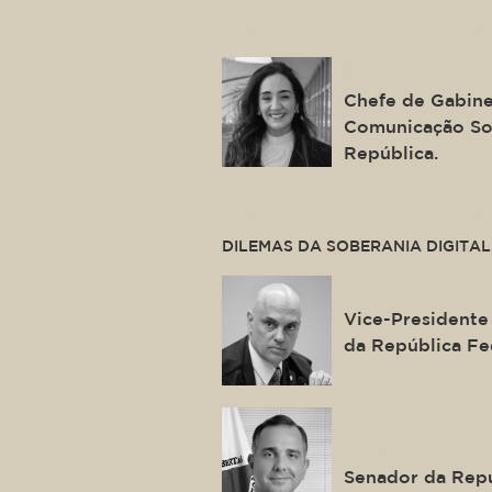
This is some text ins
Samara Cast
Chefe de Gabine
Comunicação Soc
República.
This is some text ins
DILEMAS DA SOBERANIA DIGITAL
Alexandre d
Vice-Presidente
da República Fe
Rodrigo Pac
Senador da Repú