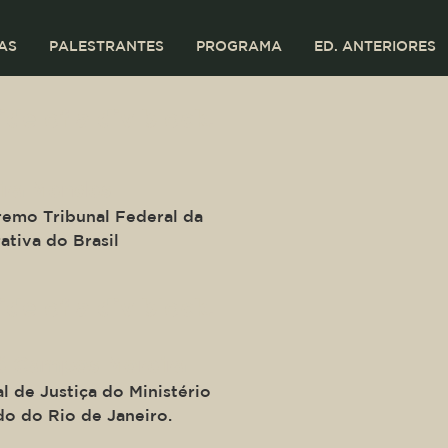
AS
PALESTRANTES
PROGRAMA
ED. ANTERIORES
ide of a div block.
ira Mendes
remo Tribunal Federal da
ativa do Brasil
ide of a div block.
é Campos Moreira
l de Justiça do Ministério
do do Rio de Janeiro.