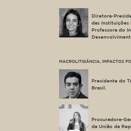
Cristiane de
Diretora-Presid
das Instituições 
Professora do In
Desenvolviment
This is some text ins
MACROLITIGÂNCIA, IMPACTOS FI
Bruno Danta
Presidente do T
Brasil.
Adriana Vent
Procuradora-Ger
da União da Rep