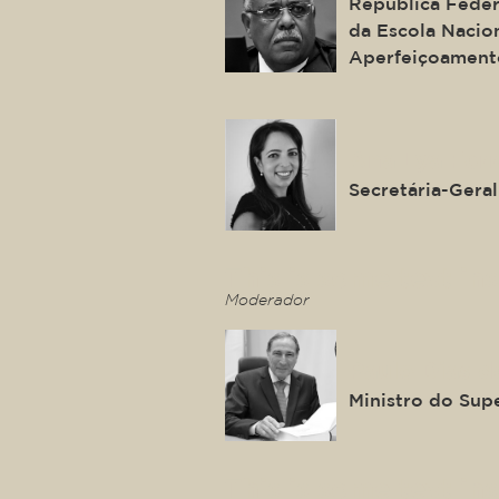
República Federa
da Escola Nacio
Aperfeiçoament
Ana Lya Fer
Secretária-Geral
This is some text ins
Moderador
Paulo Dias d
Ministro do Supe
This is some text ins