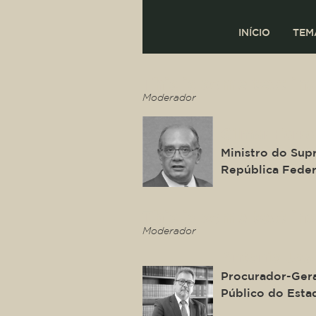
INÍCIO
TEM
This is some text ins
Moderador
Gilmar Ferre
Ministro do Sup
República Feder
This is some text ins
Moderador
Antonio Jos
Procurador-Gera
Público do Esta