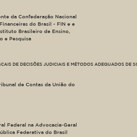
 Oliveira Coelho Galvão
ente da Confederação Nacional
Financeiras do Brasil - FIN e e
stituto Brasileiro de Ensino,
o e Pesquisa
ide of a div block.
SCAIS DE DECISÕES JUDICIAIS E MÉTODOS ADEQUADOS DE 
s
ribunal de Contas da União do
urini
al Federal na Advocacia-Geral
ública Federativa do Brasil