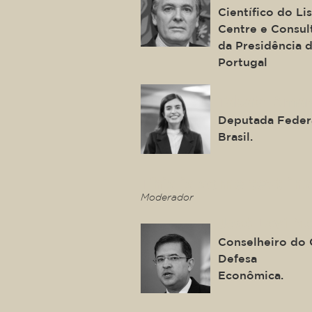
Científico do L
Centre e Consul
da Presidência 
Portugal
Tabata Amar
Deputada Federa
Brasil.
This is some text ins
Moderador
José Levi Me
Conselheiro do 
Defesa
Econômica.