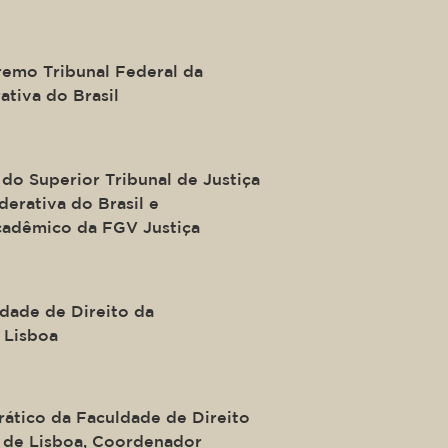
ira Mendes
remo Tribunal Federal da
ativa do Brasil
Salomão
do Superior Tribunal de Justiça
erativa do Brasil e
adêmico da FGV Justiça
a-Cruz Pinto
ldade de Direito da
 Lisboa
o de Morais
rático da Faculdade de Direito
 de Lisboa, Coordenador