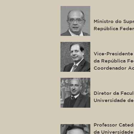
Gilmar Ferre
Ministro do Sup
República Feder
Luis Felipe 
Vice-Presidente 
da República Fed
Coordenador Ac
Eduardo Ver
Diretor da Facu
Universidade de
Carlos Blanc
Professor Cated
da Universidade