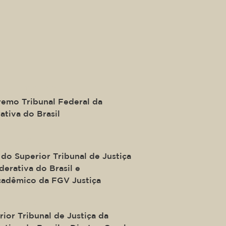
ide of a div block.
ira Mendes
remo Tribunal Federal da
ativa do Brasil
Salomão
do Superior Tribunal de Justiça
erativa do Brasil e
adêmico da FGV Justiça
nçalves
ior Tribunal de Justiça da