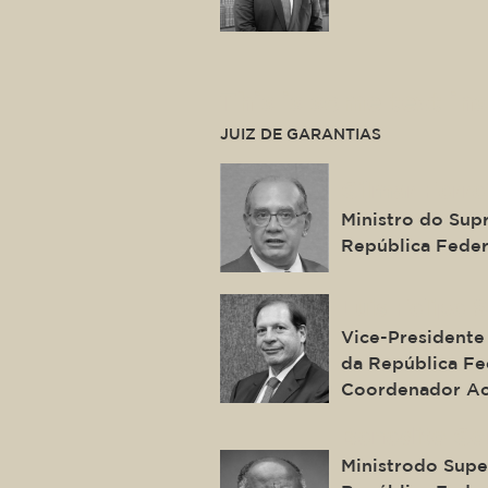
This is some text ins
JUIZ DE GARANTIAS
Gilmar Ferre
Ministro do Sup
República Feder
Luis Felipe 
Vice-Presidente 
da República Fed
Coordenador Ac
Benedito Go
Ministrodo Super