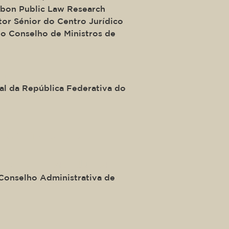
isbon Public Law Research
tor Sénior do Centro Jurídico
do Conselho de Ministros de
al
l da República Federativa do
ide of a div block.
llo do Amaral Júnior
Conselho Administrativa de