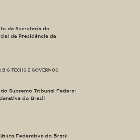
ide of a div block.
ro
te da Secretaria de
ial da Presidência da
ide of a div block.
: BIG TECHS E GOVERNOS
e Moraes
 do Supremo Tribunal Federal
derativa do Brasil
heco
blica Federativa do Brasil