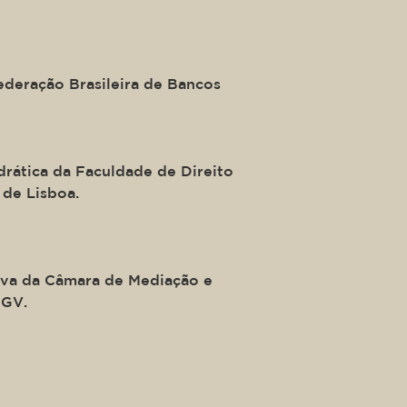
ederação Brasileira de Bancos
e Silva
drática da Faculdade de Direito
 de Lisboa.
iva da Câmara de Mediação e
FGV.
ide of a div block.