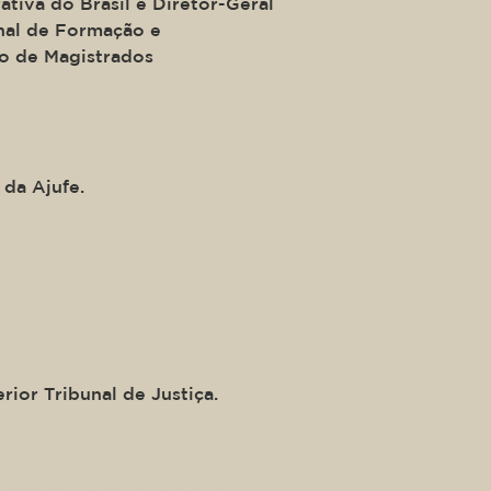
tiva do Brasil e Diretor-Geral
nal de Formação e
o de Magistrados
raz
 da Ajufe.
ide of a div block.
e Moura Ribeiro
rior Tribunal de Justiça.
ide of a div block.