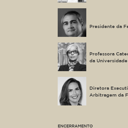
Isaac Sidney
Presidente da F
Paula Costa 
Professora Cate
da Universidade
Juliana Loss
Diretora Execut
Arbitragem da 
This is some text ins
ENCERRAMENTO