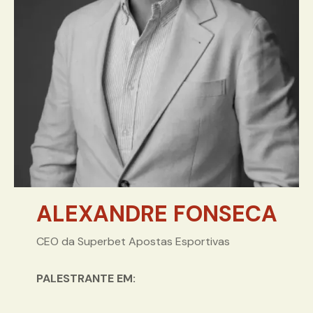
ALEXANDRE FONSECA
CEO da Superbet Apostas Esportivas
PALESTRANTE EM: