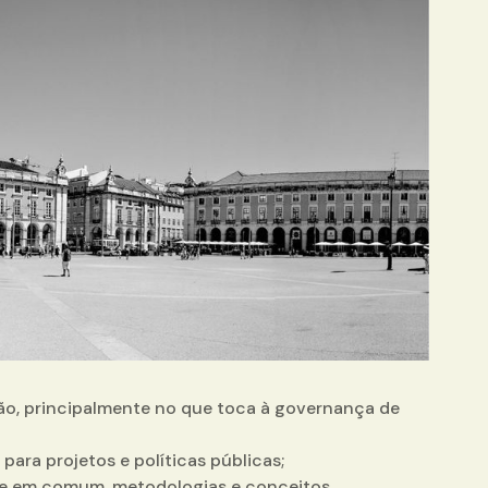
ão, principalmente no que toca à governança de
ara projetos e políticas públicas;
sse em comum, metodologias e conceitos