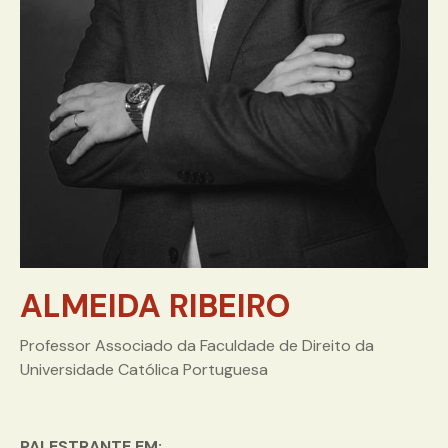
ALMEIDA RIBEIRO
Professor Associado da Faculdade de Direito da
Universidade Católica Portuguesa
PALESTRANTE EM: