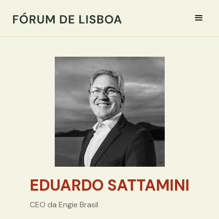
EDUARDO SATTAMINI
CEO da Engie Brasil