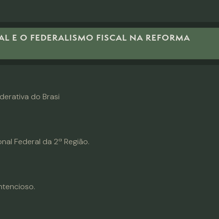
IAL E O FEDERALISMO FISCAL NA REFORMA
erativa do Brasi
al Federal da 2ª Região.
ntencioso.