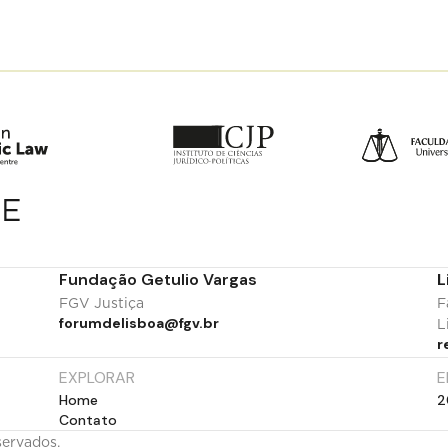
Fundação Getulio Vargas
L
FGV Justiça
F
forumdelisboa@fgv.br
L
r
EXPLORAR
E
Home
2
Contato
servados.