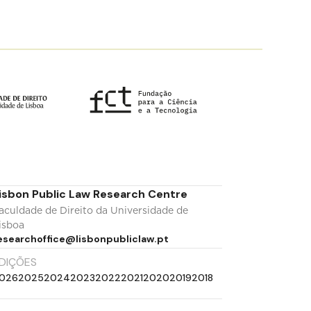
isbon Public Law Research Centre
aculdade de Direito da Universidade de
isboa
esearchoffice@lisbonpubliclaw.pt
DIÇÕES
026
2025
2024
2023
2022
2021
2020
2019
2018