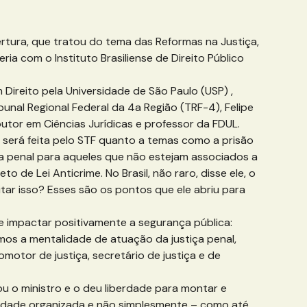
tura, que tratou do tema das Reformas na Justiça,
ia com o Instituto Brasiliense de Direito Público
ireito pela Universidade de São Paulo (USP) ,
unal Regional Federal da 4a Região (TRF-4), Felipe
tor em Ciências Jurídicas e professor da FDUL.
 será feita pelo STF quanto a temas como a prisão
a penal para aqueles que não estejam associados a
de Lei Anticrime. No Brasil, não raro, disse ele, o
tar isso? Esses são os pontos que ele abriu para
e impactar positivamente a segurança pública:
armos a mentalidade de atuação da justiça penal,
otor de justiça, secretário de justiça e de
 o ministro e o deu liberdade para montar e
alidade organizada e não simplesmente – como até