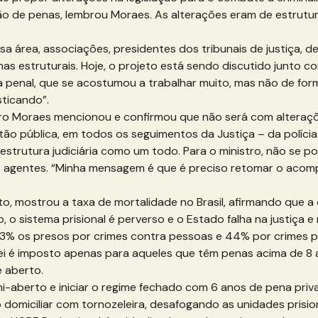
o de penas, lembrou Moraes. As alterações eram de estrutura
rea, associações, presidentes dos tribunais de justiça, del
as estruturais. Hoje, o projeto está sendo discutido junto co
 penal, que se acostumou a trabalhar muito, mas não de form
sticando”.
tro Moraes mencionou e confirmou que não será com alteraçõ
 pública, em todos os seguimentos da Justiça – da polícia jud
a estrutura judiciária como um todo. Para o ministro, não se
os agentes. “Minha mensagem é que é preciso retomar o acom
mostrou a taxa de mortalidade no Brasil, afirmando que a d
to, o sistema prisional é perverso e o Estado falha na justiça
o 13% os presos por crimes contra pessoas e 44% por crimes
a lei é imposto apenas para aqueles que têm penas acima de 
 aberto.
aberto e iniciar o regime fechado com 6 anos de pena privat
domiciliar com tornozeleira, desafogando as unidades prision