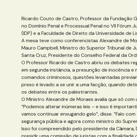
Ricardo Couto de Castro, Professor da Fundação Ge
no Domínio Penal e Processual Penal no VII Fórum Ju
(IDP) e a Faculdade de Direito da Universidade de L
A mesa teve como conferencistas Alexandre de Mora
Mauro Campbell, Ministro do Superior Tribunal de J
Santa Cruz, Presidente do Conselho Federal da Ord
O Professor Ricardo de Castro abriu os debates re
em segunda instância, a presunção de inocência e
comandos criminosos, questões levantadas previamen
preso é levado a se unir a uma facção, quando deti
os debates entre os palestrantes.
O Ministro Alexandre de Moraes avalia que só com 
“Podemos alterar inúmeras leis – e isso é important
vamos continuar enxugando gelo”, disse. “Falo com 
segurança pública e agora como ministro do Suprem
Isso foi compreendido pelo presidente da Câmara, 
presidir uma comissão de juristas com a finalidad