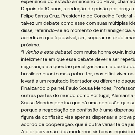
experiência do estado americano do Havaí, chamad
Depois de 10 anos, a redução de prisão por droga ou 
Felipe Santa Cruz, Presidente do Conselho Federal d
talvez um debate como esse com suas múltiplas ideia
disse, referindo-se ao momento de intransigência, 
acreditam que é possível, sim, superar os problema
próximo.
“(
Venho a este debate
) com muita honra ouvir, inc
infelizmente em que esse debate deveria ser repet
segurança e a questão penal ganharam a paixão do 
brasileiro quanto mais pobre for, mas difícil viv
levará a um resultado libertador ou diferente daqu
Finalizando o painel, Paulo Sousa Mendes, Professo
outras partes do mundo como Portugal, Alemanha e 
Sousa Mendes pontua que há uma confusão que sur
porque a negociação da confissão é uma dispensa de
figura da confissão visa apenas dispensar a prova
acordo de cooperação, que é outra variante da jus
A pior perversão dos modernos sistemas inquisitori