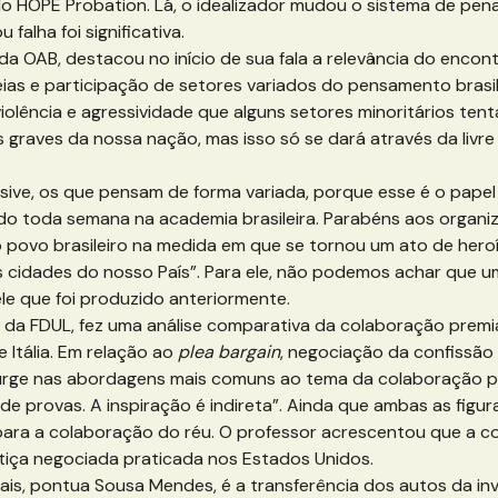
o HOPE Probation. Lá, o idealizador mudou o sistema de pen
falha foi significativa.
a OAB, destacou no início de sua fala a relevância do encont
s e participação de setores variados do pensamento brasileir
violência e agressividade que alguns setores minoritários ten
s graves da nossa nação, mas isso só se dará através da livr
lusive, os que pensam de forma variada, porque esse é o pap
ido toda semana na academia brasileira. Parabéns aos organi
povo brasileiro na medida em que se tornou um ato de heroís
er nas cidades do nosso País”. Para ele, não podemos achar q
ele que foi produzido anteriormente.
r da FDUL, fez uma análise comparativa da colaboração premia
Itália. Em relação ao
plea bargain
, negociação da confissão 
ge nas abordagens mais comuns ao tema da colaboração pr
 provas. A inspiração é indireta”. Ainda que ambas as figuras
 para a colaboração do réu. O professor acrescentou que a c
tiça negociada praticada nos Estados Unidos.
ais, pontua Sousa Mendes, é a transferência dos autos da inv