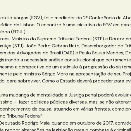
a
tulio Vargas (FGV), foi o mediador da 2
Conferência de Aber
rídico de Lisboa. O encontro é uma iniciativa da FGV em parcer
isboa (FDUL).
es, Ministro do Supremo Tribunal Federal (STF) e Doutor em D
ustiça (STJ), João Pedro Gebran Neto, Desembargador do Trib
em dos Advogados do Brasil (OAB) e Paulo Sousa Mendes, Dou
gistrando a necessária análise constitucional que certamente
 mesmo a perspectiva de um estímulo à progressão do sistem
te pelo ministro Sérgio Moro na apresentação de seu Projeto 
do, para sobreviver. Como o Estado deverá proceder para evi
uma mudança de mentalidade a Justiça penal poderá evoluir 
íssimo –, fazer políticas públicas diversas, mas, se não alter
conhecimento de causa, atuando em várias frentes, como prom
o Tribunal Federal”.
Deputado Rodrigo Maia, quando em outubro de 2017, convidou
e de propor alterações na legislação para o combate à crimin