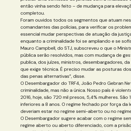
então vinha sendo feito – de mudança para elevaçã
completou.
Foram ouvidos todos os segmentos que atuam nessa á
comandantes das polícias, para verificar os problem
essencial mudar perspectivas de atuação da justiça
enquanto a criminalidade foi se ampliando e se sofi
Mauro Campbell, do STJ, subscreveu o que o Minis
pública serão resolvidos, mas com mudança de gestão
publica, dos juízes, ministros, desembargadores, d
que exige técnica. É preciso mudar as posturas d
das penas alternativas”, disse.
O Desembargador do TRF4, João Pedro Gebran Neto, 
criminalidade, mas não a única. Nosso país é violen
2016, hoje, são 720 mil presos, 5,4% mulheres. Sã
inferiores a 8 anos. O regime fechado por força d
deveriam estar no regime semi-aberto ou no regime
O Desembargador sugere acabar com o regime semi-
regime aberto ou aberto diferenciado, com a prisão 