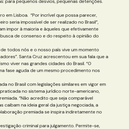
as: para pequenos desvios, pequenas detenções.
ro em Lisboa. “Por incrível que possa parecer,
o seria impossível de ser realizado no Brasil”,
tam impor à maioria e àqueles que efetivamente
e busca de consenso e do respeito à opinião do
el de todos nós e o nosso país vive um momento
zadores”. Santa Cruz acrescentou em sua fala que a
mo viver nas grandes cidades do Brasil. “O
ue uma fase aguda de um mesmo procedimento nos
da no Brasil com legislações similares em vigor em
praticada no sistema jurídico norte-americano,
emiada. “Não acredito que seja comparável
 caibam na ideia geral da justiça negociada, a
olaboração premiada se inspira indiretamente no
estigação criminal para julgamento. Permite-se,