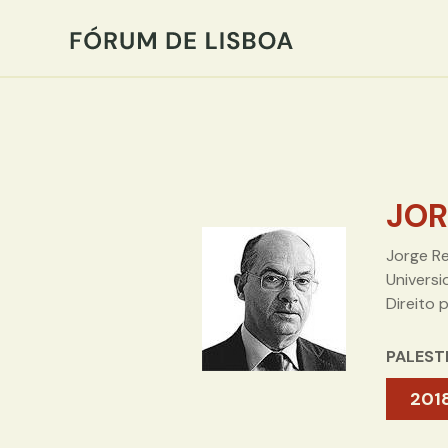
JOR
Jorge Re
Universi
Direito 
PALEST
201